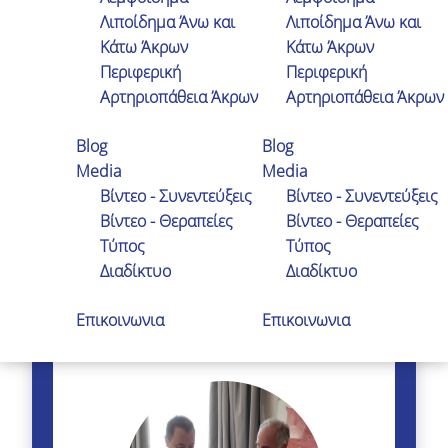
περνούσε ο καιρός η νόσος χειροτέρευε.
Λιποίδημα Άνω και
Λιποίδημα Άνω και
Είχα πάθει κατάθλιψη. Ευτυχώς όμως
Κάτω Άκρων
Κάτω Άκρων
βρέθηκε στο δρόμο μου ο εξαιρετικός
Περιφερική
Περιφερική
γιατρός και άνθρωπος Χαράλαμπος
Αρτηριοπάθεια Άκρων
Αρτηριοπάθεια Άκρων
Ηλίας και μου άλλαξε τη ζωή. Σε
ευχαριστώ πολύ για όλα.
Blog
Blog
Media
Media
Ι .Βαφειάδης
Βίντεο - Συνεντεύξεις
Βίντεο - Συνεντεύξεις
Βίντεο - Θεραπείες
Βίντεο - Θεραπείες
Τύπος
Τύπος
Διαδίκτυο
Διαδίκτυο
Επικοινωνια
Επικοινωνια