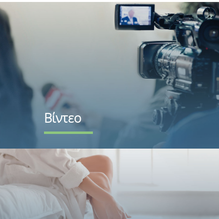
Βίντεο