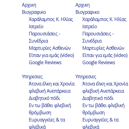
Αρχικη
Αρχικη
Βιογραφικο
Βιογραφικο
Χαράλαμπος Κ. Ηλίας
Χαράλαμπος Κ. Ηλίας
Ιατρείο
Ιατρείο
Παρουσιάσεις -
Παρουσιάσεις -
Λ. Κηφισίας 51, Αθήνα
Συνέδρια
Συνέδρια
210 7296277
Μαρτυρίες Ασθενών
Μαρτυρίες Ασθενών
Είπαν για εμάς (video)
Είπαν για εμάς (video)
Google Reviews
Google Reviews
Περσεφόνης 16Α, Ελευσίνα
Υπηρεσιες
Υπηρεσιες
210 5570852
Άτονα έλκη και Χρονία
Άτονα έλκη και Χρονία
φλεβική Ανεπάρκεια
φλεβική Ανεπάρκεια
Διαβητικό πόδι
Διαβητικό πόδι
Εν τω βάθει φλεβική
Εν τω βάθει φλεβική
θρόμβωση
θρόμβωση
Ευρυαγγείες & τα
Ευρυαγγείες & τα
Μαρτυρίες Ασθενών
φλεβικά
φλεβικά