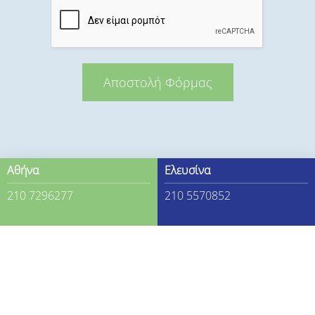
Αποστολή Φόρμας
Αθήνα
Ελευσίνα
210 7296277
210 5570852
Copyright © 2023 - www.iliasxar.gr
Με επιφύλαξη παντός δικαιώματος