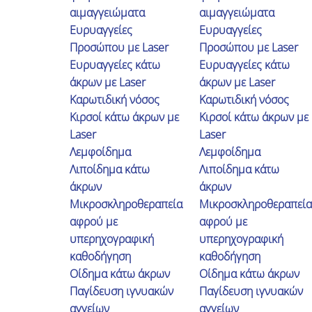
αιμαγγειώματα
αιμαγγειώματα
Ευρυαγγείες
Ευρυαγγείες
Προσώπου με Laser
Προσώπου με Laser
Ευρυαγγείες κάτω
Ευρυαγγείες κάτω
άκρων με Laser
άκρων με Laser
Καρωτιδική νόσος
Καρωτιδική νόσος
Κιρσοί κάτω άκρων με
Κιρσοί κάτω άκρων με
Laser
Laser
Λεμφοίδημα
Λεμφοίδημα
Λιποίδημα κάτω
Λιποίδημα κάτω
άκρων
άκρων
Μικροσκληροθεραπεία
Μικροσκληροθεραπεία
αφρού με
αφρού με
υπερηχογραφική
υπερηχογραφική
καθοδήγηση
καθοδήγηση
Γιάννης Ζαχιώτης
Οίδημα κάτω άκρων
Οίδημα κάτω άκρων
Μια τόσο απλή αλλά σημαντική
Παγίδευση ιγνυακών
Παγίδευση ιγνυακών
αγγείων
αγγείων
επέμβαση. Σε λιγότερη από μία ώρα από