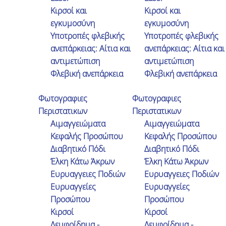
Κιρσοί και
Κιρσοί και
εγκυμοσύνη
εγκυμοσύνη
Υποτροπές φλεβικής
Υποτροπές φλεβικής
ανεπάρκειας: Αίτια και
ανεπάρκειας: Αίτια και
αντιμετώπιση
αντιμετώπιση
Φλεβική ανεπάρκεια
Φλεβική ανεπάρκεια
Ι .Βαφειάδης
Φωτογραφιες
Φωτογραφιες
Σαν σήμερα, πριν 4 χρόνια
Περιστατικων
Περιστατικων
ξαναγεννήθηκα. Νόμιζα ότι δεν θα
Αιμαγγειώματα
Αιμαγγειώματα
ξανατρέξω ποτέ και αδυνατούσα να
Κεφαλής Προσώπου
Κεφαλής Προσώπου
σταθώ όρθιος για πάνω από 10 λεπτά.
Διαβητικό Πόδι
Διαβητικό Πόδι
Το καλοκαίρι εμένα όλη την ημέρα
Έλκη Κάτω Άκρων
Έλκη Κάτω Άκρων
κλεισμένος μέσα στο σπίτι με το air
Ευρυαγγειες Ποδιών
Ευρυαγγειες Ποδιών
Ευρυαγγείες
Ευρυαγγείες
condition στο φουλ, βγαίνοντας έξω
Προσώπου
Προσώπου
μόνο με τη δύση του ηλίου. Ο πόνος
Κιρσοί
Κιρσοί
πολλές φορές ανυπόφορος. Όσο
Λεμφοίδημα -
Λεμφοίδημα -