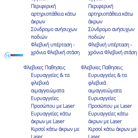
Περιφερική
Περιφερική
το τέλος του χειρουργείου και κάνω
αρτηριοπάθεια κάτω
αρτηριοπάθεια κάτω
βόλτες στο δωμάτιο. Ένα τεράστιο
άκρων
άκρων
ευχαριστώ στον γιατρό μου Χαράλαμπο
Σύνδρομο ανήσυχων
Σύνδρομο ανήσυχων
Ηλία και στην ομάδα του
ποδιών
ποδιών
Φλεβική υπέρταση -
Φλεβική υπέρταση -
Γιάννης Ζαχιώτης
χρόνια Φλεβική στάση
χρόνια Φλεβική στάση
Φλεβικες Παθησεις
Φλεβικες Παθησεις
Ευρυαγγείες & τα
Ευρυαγγείες & τα
φλεβικά
φλεβικά
αιμαγγειώματα
αιμαγγειώματα
Ευρυαγγείες
Ευρυαγγείες
Προσώπου με Laser
Προσώπου με Laser
Ευρυαγγείες κάτω
Ευρυαγγείες κάτω
άκρων με Laser
άκρων με Laser
Κιρσοί κάτω άκρων με
Κιρσοί κάτω άκρων με
Laser
Laser