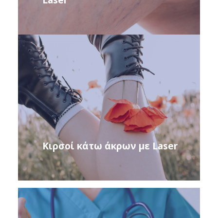
Κιρσοί κάτω άκρων με Laser