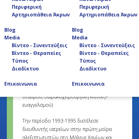
(Θεσσαλονίκης). Ξεκίνησε να εργάζεται το
Περιφερική
Περιφερική
1992 ως στρατιωτικός ιατρός στο 401
Αρτηριοπάθεια Άκρων
Αρτηριοπάθεια Άκρων
γενικό στρατιωτικό νοσοκομείο Αθηνών και
Blog
Blog
να συνεργάζεται με το τμήμα επειγόντων
Media
Media
περιστατικών της Ιντεραμέρικαν.
Βίντεο - Συνεντεύξεις
Βίντεο - Συνεντεύξεις
Βίντεο - Θεραπείες
Βίντεο - Θεραπείες
Ειδικεύτηκε στην αγγειοχειρουργική (Α’
Τύπος
Τύπος
χειρουργική κλινική – 401 ΓΣΝ Αθηνών, Α’
Διαδίκτυο
Διαδίκτυο
χειρουργική κλινική Τζανείου νοσοκομείου
Πειραιά, αγγειοχειρουργική κλινική
Επικοινωνια
Επικοινωνια
κοργιαλένειου μπενάκειου / Ερυθρού
σταυρού, θωρακοχειρουργική κλινική–
ευαγγελσμού).
Την περίοδο 1993-1995 διετέλεσε
διευθυντής ιατρείων στην πρώτη μοίρα
αλεξιπτωτιστών στο Μάλεμε Χανίων και