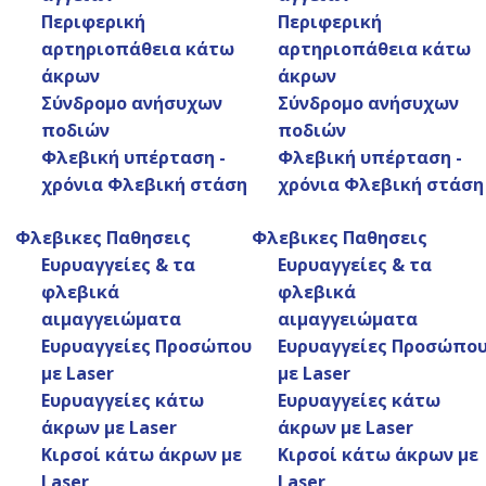
Ιατρείο Αθήνας
Περιφερική
Περιφερική
αρτηριοπάθεια κάτω
αρτηριοπάθεια κάτω
Λ. Κηφισίας 51, Αθήνα
άκρων
άκρων
Τηλέφωνο:
210 7296277
Σύνδρομο ανήσυχων
Σύνδρομο ανήσυχων
Πληροφορίες: Δευτέρα - Παρασκευή 9πμ-9μμ
ποδιών
ποδιών
Φλεβική υπέρταση -
Φλεβική υπέρταση -
Ιατρείο Ελευσίνας
χρόνια Φλεβική στάση
χρόνια Φλεβική στάση
Περσεφόνης 16Α
Φλεβικες Παθησεις
Φλεβικες Παθησεις
Τηλέφωνο:
210 5570852
Ευρυαγγείες & τα
Ευρυαγγείες & τα
Πληροφορίες: Δευτέρα - Παρασκευή 9πμ-9μμ
φλεβικά
φλεβικά
αιμαγγειώματα
αιμαγγειώματα
Ευρυαγγείες Προσώπου
Ευρυαγγείες Προσώπο
με Laser
με Laser
Ευρυαγγείες κάτω
Ευρυαγγείες κάτω
άκρων με Laser
άκρων με Laser
Κιρσοί κάτω άκρων με
Κιρσοί κάτω άκρων με
Laser
Laser