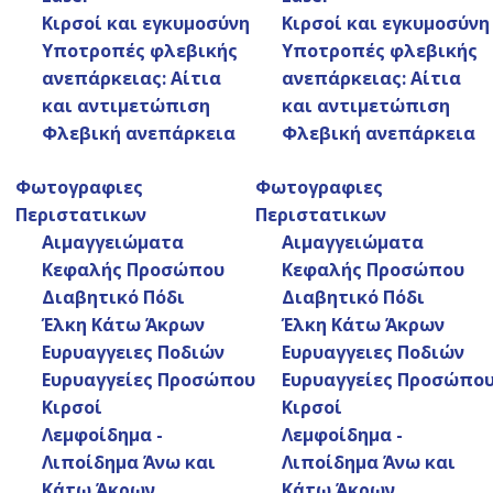
Κιρσοί και εγκυμοσύνη
Κιρσοί και εγκυμοσύνη
Υποτροπές φλεβικής
Υποτροπές φλεβικής
ανεπάρκειας: Αίτια
ανεπάρκειας: Αίτια
και αντιμετώπιση
και αντιμετώπιση
Φλεβική ανεπάρκεια
Φλεβική ανεπάρκεια
Φωτογραφιες
Φωτογραφιες
Περιστατικων
Περιστατικων
Αιμαγγειώματα
Αιμαγγειώματα
Κεφαλής Προσώπου
Κεφαλής Προσώπου
Χαράλαμπος Κ. Ηλίας -
Διαβητικό Πόδι
Διαβητικό Πόδι
Αγγειοχειρουργός,
Έλκη Κάτω Άκρων
Έλκη Κάτω Άκρων
Αγγειολόγος
Ευρυαγγειες Ποδιών
Ευρυαγγειες Ποδιών
Ευρυαγγείες Προσώπου
Ευρυαγγείες Προσώπο
Ο Αγγειοχειρουργός, Αγγειολόγος
Κιρσοί
Κιρσοί
Χαράλαμπος Κ. Ηλίας γεννήθηκε το 1967
Λεμφοίδημα -
Λεμφοίδημα -
στην Αθήνα και σπούδασε ιατρική στην
Λιποίδημα Άνω και
Λιποίδημα Άνω και
στρατιωτική σχολή αξιωματικών σωμάτων
Κάτω Άκρων
Κάτω Άκρων