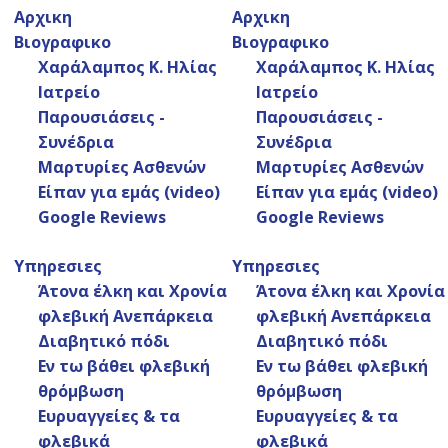
Αρχικη
Αρχικη
Βιογραφικο
Βιογραφικο
Χαράλαμπος Κ. Ηλίας
Χαράλαμπος Κ. Ηλίας
Ιατρείο
Ιατρείο
Παρουσιάσεις -
Παρουσιάσεις -
Λ. Κηφισίας 51, Αθήνα
Συνέδρια
Συνέδρια
Μαρτυρίες Ασθενών
210 7296277
Μαρτυρίες Ασθενών
Είπαν για εμάς (video)
Είπαν για εμάς (video)
Google Reviews
Google Reviews
Περσεφόνης 16Α, Ελευσίνα
Υπηρεσιες
Υπηρεσιες
210 5570852
Άτονα έλκη και Χρονία
Άτονα έλκη και Χρονία
φλεβική Ανεπάρκεια
φλεβική Ανεπάρκεια
Διαβητικό πόδι
Διαβητικό πόδι
Εν τω βάθει φλεβική
Εν τω βάθει φλεβική
θρόμβωση
θρόμβωση
Ευρυαγγείες & τα
Ευρυαγγείες & τα
φλεβικά
φλεβικά