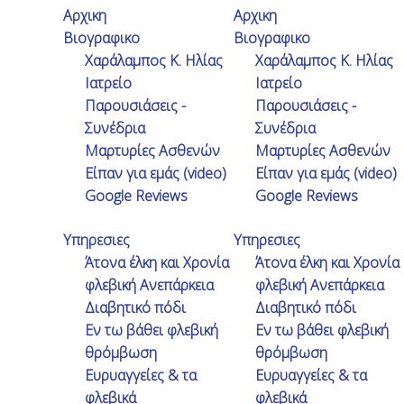
Αρχικη
Αρχικη
Βιογραφικο
Βιογραφικο
Χαράλαμπος Κ. Ηλίας
Χαράλαμπος Κ. Ηλίας
Ιατρείο
Ιατρείο
Παρουσιάσεις -
Παρουσιάσεις -
Λ. Κηφισίας 51, Αθήνα
Συνέδρια
Συνέδρια
210 7296277
Μαρτυρίες Ασθενών
Μαρτυρίες Ασθενών
Είπαν για εμάς (video)
Είπαν για εμάς (video)
Google Reviews
Google Reviews
Περσεφόνης 16Α, Ελευσίνα
Υπηρεσιες
Υπηρεσιες
210 5570852
Άτονα έλκη και Χρονία
Άτονα έλκη και Χρονία
φλεβική Ανεπάρκεια
φλεβική Ανεπάρκεια
Διαβητικό πόδι
Διαβητικό πόδι
Εν τω βάθει φλεβική
Εν τω βάθει φλεβική
θρόμβωση
θρόμβωση
Ευρυαγγείες & τα
Ευρυαγγείες & τα
Μαρτυρίες Ασθενών
φλεβικά
φλεβικά