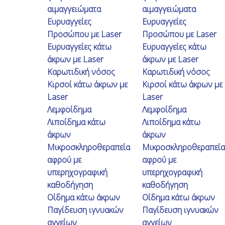
αιμαγγειώματα
αιμαγγειώματα
Ευρυαγγείες
Ευρυαγγείες
Προσώπου με Laser
Προσώπου με Laser
Ευρυαγγείες κάτω
Ευρυαγγείες κάτω
άκρων με Laser
άκρων με Laser
Καρωτιδική νόσος
Καρωτιδική νόσος
Κιρσοί κάτω άκρων με
Κιρσοί κάτω άκρων με
Laser
Laser
Λεμφοίδημα
Λεμφοίδημα
Λιποίδημα κάτω
Λιποίδημα κάτω
άκρων
άκρων
Μικροσκληροθεραπεία
Μικροσκληροθεραπεία
αφρού με
αφρού με
υπερηχογραφική
υπερηχογραφική
καθοδήγηση
καθοδήγηση
Μπαλαμπάνης Ιωάννης
Οίδημα κάτω άκρων
Οίδημα κάτω άκρων
Είχα πρόβλημα φλεβικής ανεπάρκειας
Παγίδευση ιγνυακών
Παγίδευση ιγνυακών
αγγείων
αγγείων
και με τα δύο μου πόδια με πόνο και