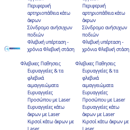
Περιφερική
Περιφερική
δυσκολία στη βάδιση. Έκανα την
αρτηριοπάθεια κάτω
αρτηριοπάθεια κάτω
επέμβαση με λέιζερ με τον Χ.Ηλία πριν
άκρων
άκρων
10 χρόνια, και ήμουν από τα πρώτα
Σύνδρομο ανήσυχων
Σύνδρομο ανήσυχων
περιστατικά που έγιναν στην Ελλάδα.
ποδιών
ποδιών
Έκτοτε είμαι πολύ καλά χωρίς κανένα
Φλεβική υπέρταση -
Φλεβική υπέρταση -
πρόβλημα .
χρόνια Φλεβική στάση
χρόνια Φλεβική στάση
Φλεβικες Παθησεις
Φλεβικες Παθησεις
Ευρυαγγείες & τα
Ευρυαγγείες & τα
φλεβικά
φλεβικά
αιμαγγειώματα
αιμαγγειώματα
Ευρυαγγείες
Ευρυαγγείες
Προσώπου με Laser
Προσώπου με Laser
Ευρυαγγείες κάτω
Ευρυαγγείες κάτω
άκρων με Laser
άκρων με Laser
Κιρσοί κάτω άκρων με
Κιρσοί κάτω άκρων με
Laser
Laser