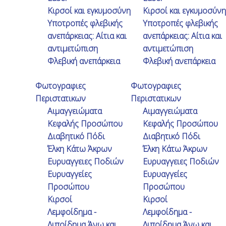
Κιρσοί και εγκυμοσύνη
Κιρσοί και εγκυμοσύνη
Υποτροπές φλεβικής
Υποτροπές φλεβικής
ανεπάρκειας: Αίτια και
ανεπάρκειας: Αίτια και
αντιμετώπιση
αντιμετώπιση
Φλεβική ανεπάρκεια
Φλεβική ανεπάρκεια
Φωτογραφιες
Σορολοπίδου Καλλιρόη
Φωτογραφιες
Περιστατικων
Περιστατικων
Είχα πρόβλημα πολλά χρόνια με το
Αιμαγγειώματα
Αιμαγγειώματα
πόδι μου το οποίο πρηζόταν και με
Κεφαλής Προσώπου
Κεφαλής Προσώπου
πονούσε . Κάνοντας την επέμβαση με
Διαβητικό Πόδι
Διαβητικό Πόδι
ενδοαυλικό laser αισθάνομαι ότι έχω
Έλκη Κάτω Άκρων
Έλκη Κάτω Άκρων
Ευρυαγγειες Ποδιών
Ευρυαγγειες Ποδιών
άλλο πόδι!! Ξεπρήστηκε και μπορώ να
Ευρυαγγείες
Ευρυαγγείες
περπατώ πιο άνετα!
Προσώπου
Προσώπου
Κιρσοί
Κιρσοί
Λεμφοίδημα -
Λεμφοίδημα -
Λιποίδημα Άνω και
Λιποίδημα Άνω και